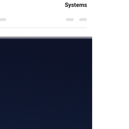
-
28 בדצמ׳ 2020
זמן קריאה 0 דקות
Production Control Information
Systems