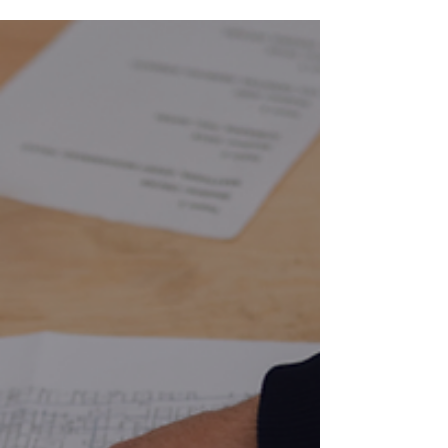
-
28 בדצמ׳ 2020
זמן קריאה 0 דקות
Target Value Design