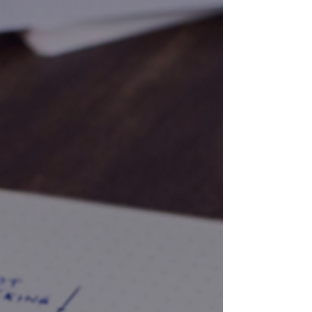
-
28 בדצמ׳ 2020
זמן קריאה 0 דקות
Last Planner System®