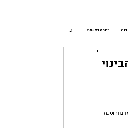
PMI OCF - D
מאמרים
רזה
כתבה ראשית
ינוי
נים וחוסכת 