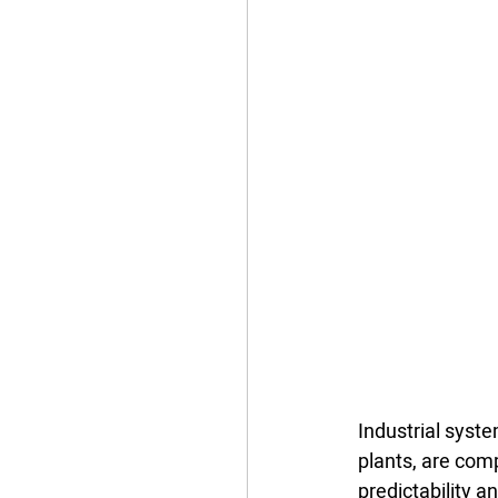
Industrial syste
plants, are comp
predictability 