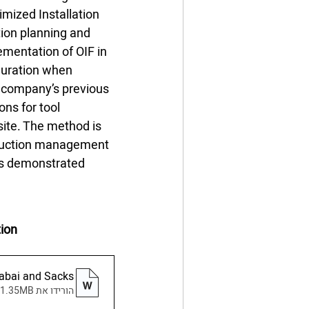
imized Installation 
tion planning and 
ementation of OIF in 
duration when 
 company’s previous 
ns for tool 
ite. The method is 
truction management 
as demonstrated 
tion
abai and Sacks
הורידו את DOCX • 1.35MB