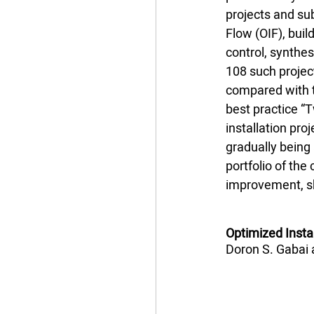
projects and sub
Flow (OIF), buil
control, synthes
108 such projec
compared with t
best practice “
installation pr
gradually being
portfolio of th
improvement, sh
Optimized Instal
Doron S. Gabai 