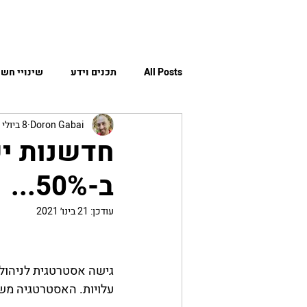
More
דף הבית
מי א
All Posts
תכנים וידע
שינויי חשי
Doron Gabai
8 ביולי 2020
חדשנות יש
ב-50%...
עודכן:
21 בינו׳ 2021
גישה אסטרטגית לניהול 
עלויות. האסטרטגיה מש