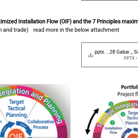
mized Installation Flow (OIF) and the 7 Principles maximi
on and trade)    read more in the below attachment
IGLC28 Gabai _ S
.pptx